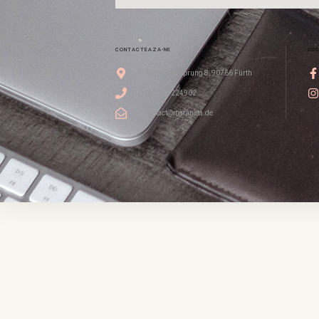
CONTACTEAZA-NE
SOC
Am Hasensprung 8, 90766 Fürth
0911 - 3224902
contact@maranata.de