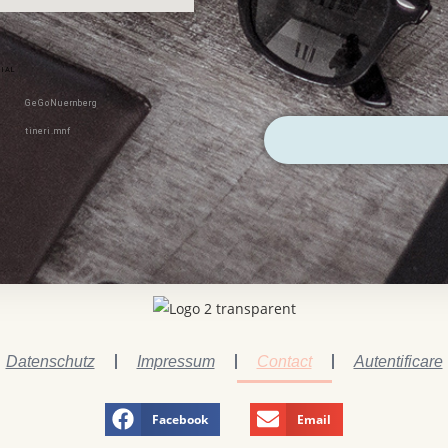
IAL
GeGoNuernberg
tineri.mnf
Datenschutz
Impressum
Contact
Autentificare
Facebook
Email