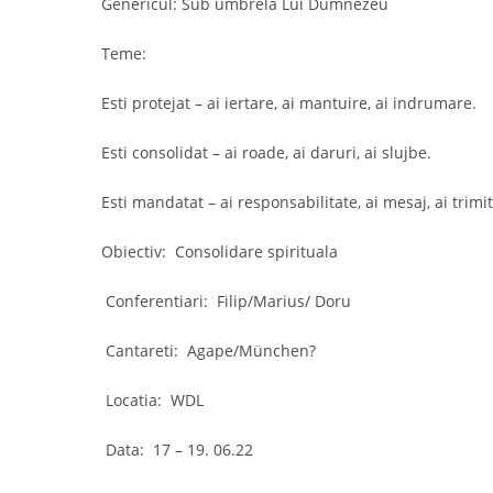
Genericul: Sub umbrela Lui Dumnezeu
Teme:  
Esti protejat – ai iertare, ai mantuire, ai indrumare.
Esti consolidat – ai roade, ai daruri, ai slujbe.
Esti mandatat – ai responsabilitate, ai mesaj, ai trimit
Obiectiv:  Consolidare spirituala
 Conferentiari:  Filip/Marius/ Doru 
 Cantareti:  Agape/München?
 Locatia:  WDL	
 Data:  17 – 19. 06.22