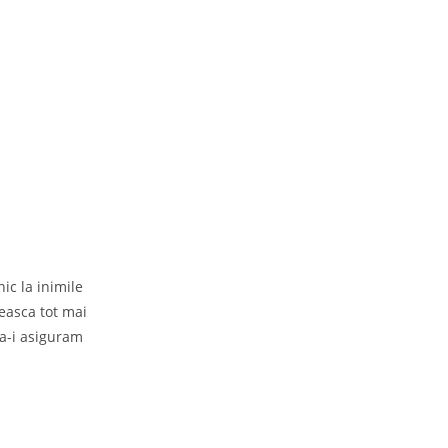
c la inimile 
seasca tot mai 
a-i asiguram 