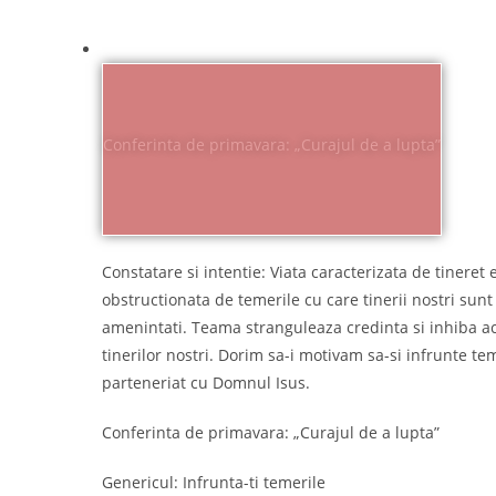
Conferinta de primavara: „Curajul de a lupta”
Constatare si intentie: Viata caracterizata de tineret e
obstructionata de temerile cu care tinerii nostri sunt z
amenintati. Teama stranguleaza credinta si inhiba act
tinerilor nostri. Dorim sa-i motivam sa-si infrunte tem
parteneriat cu Domnul Isus.
Conferinta de primavara: „Curajul de a lupta”
Genericul: Infrunta-ti temerile