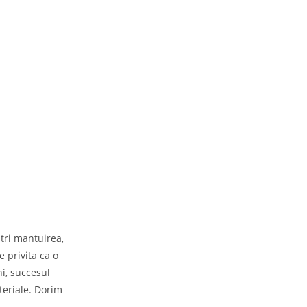
tri mantuirea, 
 privita ca o 
i, succesul 
teriale. Dorim 