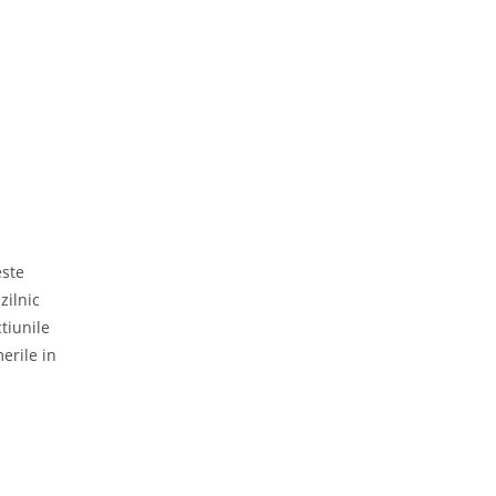
ste 
ilnic 
iunile 
erile in 