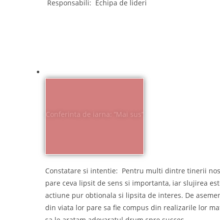
 Responsabili:  Echipa de lideri
Conferinta de iarna: ’’Mai sus’’
Constatare si intentie:  Pentru multi dintre tinerii nos
pare ceva lipsit de sens si importanta, iar slujirea este
actiune pur obtionala si lipsita de interes. De asemen
din viata lor pare sa fie compus din realizarile lor ma
sa le aratam adevaratul drum spre succes.